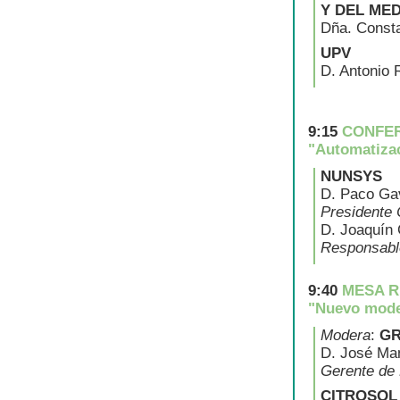
Y DEL ME
Dña. Const
UPV
D. Antonio 
9:15
CONFER
"Automatizac
NUNSYS
D. Paco Gav
Presidente
D. Joaquín 
Responsable
9:40
MESA R
"Nuevo mode
Modera
:
GR
D. José Man
Gerente de 
CITROSOL